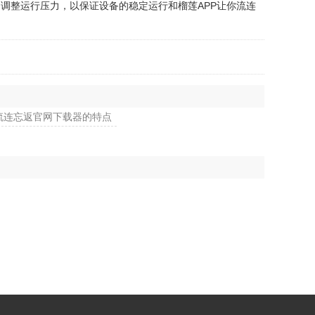
调整运行压力，以保证设备的稳定运行和榴莲APP让你流连
流连忘返官网下载器的特点