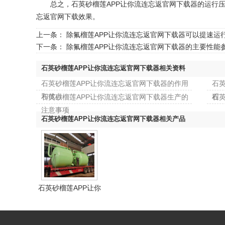
总之，石英砂榴莲APP让你流连忘返官网下载器的运行压
忘返官网下载效果。
上一条：
除氟榴莲APP让你流连忘返官网下载器可以提速运行吗
下一条：
除氟榴莲APP让你流连忘返官网下载器的主要性能参
石英砂榴莲APP让你流连忘返官网下载器相关资料
石英砂榴莲APP让你流连忘返官网下载器的作用
石
和优点
程
石英砂榴莲APP让你流连忘返官网下载器生产的
石
注意事项
石英砂榴莲APP让你流连忘返官网下载器相关产品
石英砂榴莲APP让你
流连忘返官网下载器