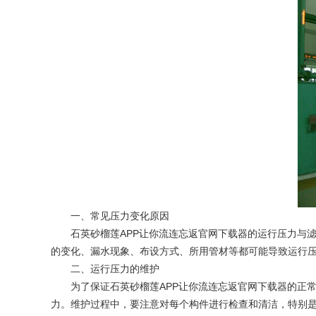
一、常见压力变化原因
石英砂榴莲APP让你流连忘返官网下载器的运行压力与滤芯的清洗频
的变化、漏水现象、布设方式、所用管材等都可能导致运行压力
二、运行压力的维护
为了保证石英砂榴莲APP让你流连忘返官网下载器的正常运行
力。维护过程中，要注意对每个构件进行检查和清洁，特别