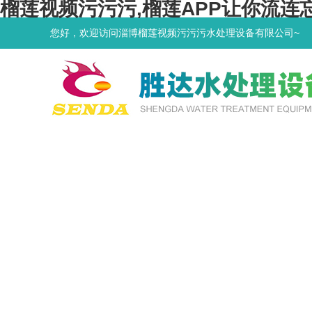
榴莲视频污污污,榴莲APP让你流连
您好，欢迎访问淄博榴莲视频污污污水处理设备有限公司~