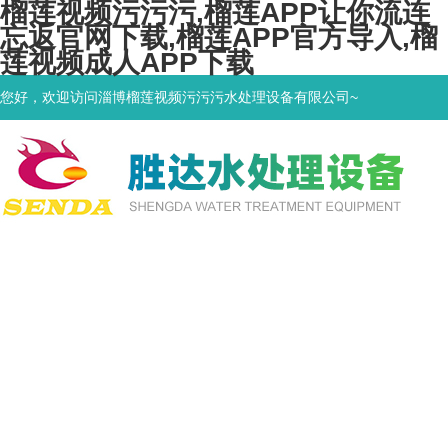
榴莲视频污污污,榴莲APP让你流连
忘返官网下载,榴莲APP官方导入,榴
莲视频成人APP下载
您好，欢迎访问淄博榴莲视频污污污水处理设备有限公司~