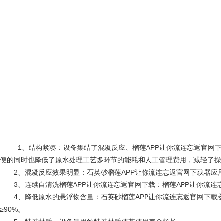
1、结构紧凑：设备集结了混凝反应、榴莲APP让你流连忘返官网下
便的同时也降低了原水处理工艺多环节的能耗和人工管理费用，减轻了操作难
2、混凝反应效果明显：石英砂榴莲APP让你流连忘返官网下载器应用
3、连续自清洗榴莲APP让你流连忘返官网下载：榴莲APP让你
4、降低原水的悬浮物含量：石英砂榴莲APP让你流连忘返官网下载
≥90%。