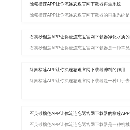
除氟榴莲APP让你流连忘返官网下载器再生系统
除氟榴莲APP让你流连忘返官网下载器的再生系统是其关键
石英砂榴莲APP让你流连忘返官网下载器净化水质
石英砂榴莲APP让你流连忘返官网下载器是一种常见的水处
除氟榴莲APP让你流连忘返官网下载器滤料的作用
除氟榴莲APP让你流连忘返官网下载器是一种用于去除水中
石英砂榴莲APP让你流连忘返官网下载器的榴莲APP
石英砂榴莲APP让你流连忘返官网下载器是一种机械榴莲