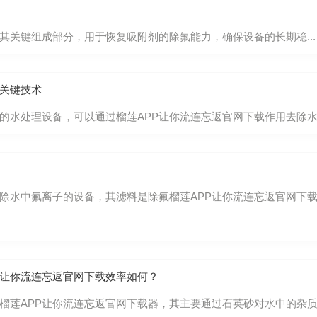
组成部分，用于恢复吸附剂的除氟能力，确保设备的长期稳...
的关键技术
理设备，可以通过榴莲APP让你流连忘返官网下载作用去除水中的悬浮
氟离子的设备，其滤料是除氟榴莲APP让你流连忘返官网下载器的核
让你流连忘返官网下载效率如何？
APP让你流连忘返官网下载器，其主要通过石英砂对水中的杂质进行榴