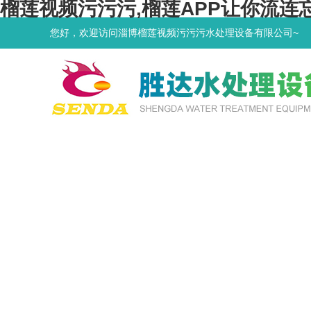
榴莲视频污污污,榴莲APP让你流连
您好，欢迎访问淄博榴莲视频污污污水处理设备有限公司~